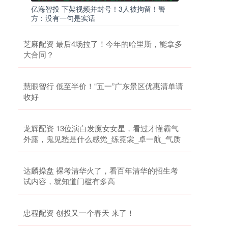
亿海智投 下架视频并封号！3人被拘留！警
方：没有一句是实话
芝麻配资 最后4场拉了！今年的哈里斯，能拿多
大合同？
慧眼智行 低至半价！“五一”广东景区优惠清单请
收好
龙辉配资 13位演白发魔女女星，看过才懂霸气
外露，鬼见愁是什么感觉_练霓裳_卓一航_气质
达麟操盘 裸考清华火了，看百年清华的招生考
试内容，就知道门槛有多高
忠程配资 创投又一个春天 来了！