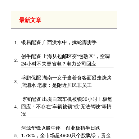
最新文章
银易配资 广西洪水中，擒蛇霹雳手
1、
创牛配资 上海从包邮区变“包熟区”，空调
2、
24小时不关更省电？电力公司回应
盛鹏优配 湖南一女子当着食客面舀走烧烤
3、
店潲水 老板：是附近居民非员工
博宝配资 出境自驾车机被锁30小时！极氪
回应：不存在“车辆被锁”或“无法驾驶”等情
4、
况
河源华锋 A股午评：创业板指半日跌
1.78%，全市场超4900只个股飘绿，贵金
5、