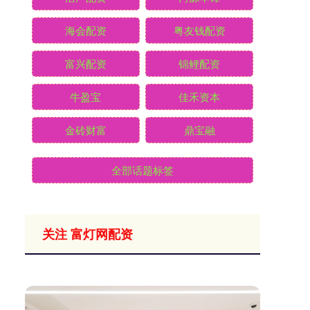
海会配资
粤友钱配资
富兴配资
锦鲤配资
牛盈宝
佳禾资本
金砖财富
鼎宝融
全部话题标签
关注 富灯网配资