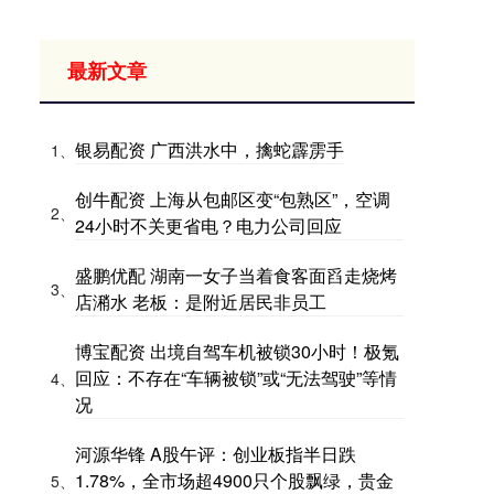
最新文章
银易配资 广西洪水中，擒蛇霹雳手
1、
创牛配资 上海从包邮区变“包熟区”，空调
2、
24小时不关更省电？电力公司回应
盛鹏优配 湖南一女子当着食客面舀走烧烤
3、
店潲水 老板：是附近居民非员工
博宝配资 出境自驾车机被锁30小时！极氪
回应：不存在“车辆被锁”或“无法驾驶”等情
4、
况
河源华锋 A股午评：创业板指半日跌
1.78%，全市场超4900只个股飘绿，贵金
5、