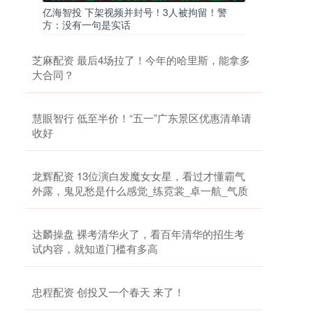
亿海智投 下架视频并封号！3人被拘留！警
方：没有一句是实话
芝麻配资 最后4场拉了！今年的哈里斯，能拿多
大合同？
慧眼智行 低至半价！“五一”广东景区优惠清单请
收好
龙辉配资 13位演白发魔女女星，看过才懂霸气
外露，鬼见愁是什么感觉_练霓裳_卓一航_气质
达麟操盘 裸考清华火了，看百年清华的招生考
试内容，就知道门槛有多高
忠程配资 创投又一个春天 来了！