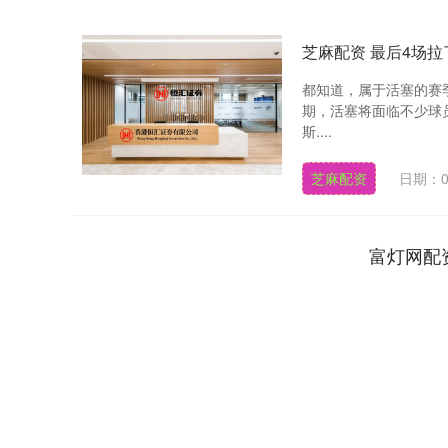
芝麻配资 最后4场
都知道，属于活塞的赛
期，活塞将面临不少球
斯....
芝麻配资
日期：0
富灯网配