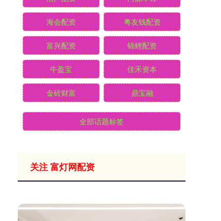
海会配资
粤友钱配资
富兴配资
锦鲤配资
牛盈宝
佳禾资本
金砖财富
鼎宝融
全部话题标签
关注 富灯网配资