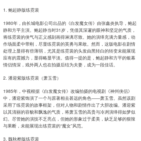
1. 鲍起静版练霓裳
1980年，由长城电影公司出品的《白发魔女传》由张鑫炎执导，鲍起
静和方平主演。鲍起静当时31岁，凭借其深邃的眼神和坚定的气质，
将练霓裳的侠气与正义感刻画得淋漓尽致。她的演绎充满力量感，动
作场面柔中带刚，尽显练霓裳的英勇与果敢。然而，这版电影在剧情
处理上显得有些薄弱，尤其是练霓裳的头发由黑转白的转变未能展现
应有的震撼力，显得略显平淡。值得一提的是，鲍起静和方平的银幕
情侣情深，戏外两人也在拍摄后结为夫妻，成为一段佳话。
2. 潘迎紫版练霓裳（萧玉雪）
1985年，中视根据《白发魔女传》改编拍摄的电视剧《神州侠侣》
中，潘迎紫饰演了一个与原著相去甚远的角色——萧玉雪。虽然该剧
采用了练霓裳的故事框架，但对人物和剧情作出了大胆改编。潘迎紫
以其清丽的容貌和飘逸的气质，将萧玉雪的高贵与冷冽演绎得如梦似
幻。尽管她的演技不乏亮点，但她的形象过于柔美，缺乏足够的狠辣
与果断，未能展现出练霓裳的“魔女”风范。
3. 魏秋桦版练霓裳