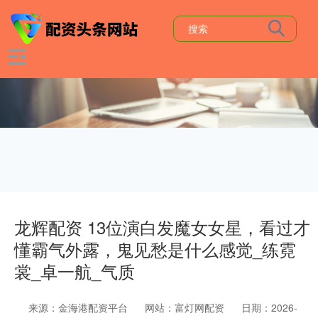
龙辉配资 13位演白发魔女女星，看过才
懂霸气外露，鬼见愁是什么感觉_练霓
裳_卓一航_气质
来源：金海港配资平台
网站：富灯网配资
日期：2026-