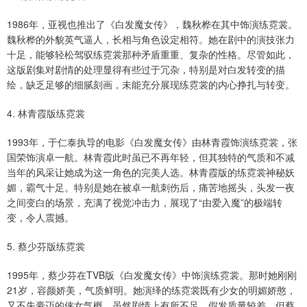
1986年，亚视也推出了《白发魔女传》，魏秋桦在其中饰演练霓裳。
魏秋桦的外貌英气逼人，长相与角色设定相符。她在剧中的演技张力
十足，能够轻松驾驭练霓裳那种矛盾重重、复杂的性格。尽管如此，
这版剧集对剧情的处理显得有些过于冗杂，特别是对白发转变的描
绘，缺乏足够的细腻刻画，未能充分展现练霓裳的内心挣扎与转变。
4. 林青霞版练霓裳
1993年，于仁泰执导的电影《白发魔女传》由林青霞饰演练霓裳，张
国荣饰演卓一航。林青霞此时虽已不再年轻，但其独特的气质和不减
当年的风采让她成为这一角色的完美人选。林青霞版的练霓裳神秘妖
媚，霸气十足。特别是她在被卓一航刺伤后，痛苦地摇头，头发一夜
之间变白的场景，充满了视觉冲击力，展现了“由爱入魔”的极端转
变，令人震撼。
5. 蔡少芬版练霓裳
1995年，蔡少芬在TVB版《白发魔女传》中饰演练霓裳。那时她刚刚
21岁，容颜娇美，气质鲜明。她演绎的练霓裳既有少女的明媚娇憨，
又不失豪迈的侠女气概。虽然剧情上有所不足，假发质量较差，但蔡