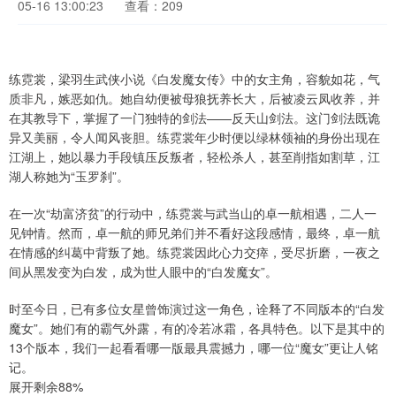
05-16 13:00:23
查看：209
练霓裳，梁羽生武侠小说《白发魔女传》中的女主角，容貌如花，气
质非凡，嫉恶如仇。她自幼便被母狼抚养长大，后被凌云凤收养，并
在其教导下，掌握了一门独特的剑法——反天山剑法。这门剑法既诡
异又美丽，令人闻风丧胆。练霓裳年少时便以绿林领袖的身份出现在
江湖上，她以暴力手段镇压反叛者，轻松杀人，甚至削指如割草，江
湖人称她为“玉罗刹”。
在一次“劫富济贫”的行动中，练霓裳与武当山的卓一航相遇，二人一
见钟情。然而，卓一航的师兄弟们并不看好这段感情，最终，卓一航
在情感的纠葛中背叛了她。练霓裳因此心力交瘁，受尽折磨，一夜之
间从黑发变为白发，成为世人眼中的“白发魔女”。
时至今日，已有多位女星曾饰演过这一角色，诠释了不同版本的“白发
魔女”。她们有的霸气外露，有的冷若冰霜，各具特色。以下是其中的
13个版本，我们一起看看哪一版最具震撼力，哪一位“魔女”更让人铭
记。
展开剩余88%