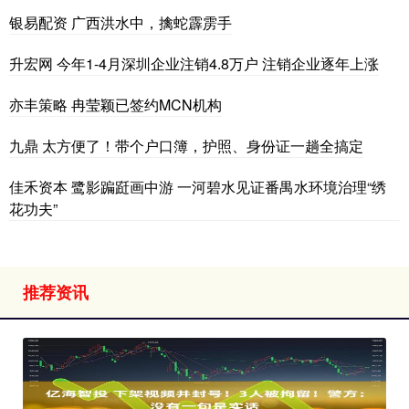
银易配资 广西洪水中，擒蛇霹雳手
升宏网 今年1-4月深圳企业注销4.8万户 注销企业逐年上涨
亦丰策略 冉莹颖已签约MCN机构
九鼎 太方便了！带个户口簿，护照、身份证一趟全搞定
佳禾资本 鹭影蹁跹画中游 一河碧水见证番禺水环境治理“绣
花功夫”
推荐资讯