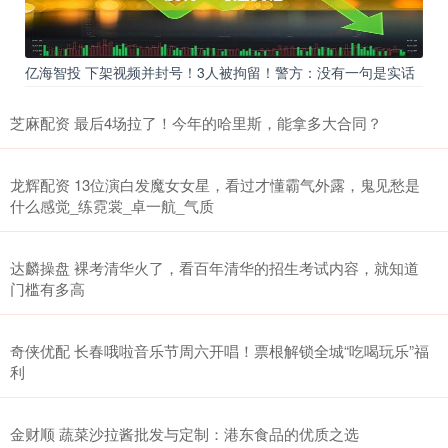
亿海智投 下架视频并封号！3人被拘留！警方：没有一句是实话
芝麻配资 最后4场拉了！今年的哈里斯，能拿多大合同？
龙辉配资 13位演白发魔女女星，看过才懂霸气外露，鬼见愁是
什么感觉_练霓裳_卓一航_气质
达麟操盘 裸考清华火了，看百年清华的招生考试内容，就知道
门槛有多高
奇侠优配 长春哦啦音乐节周六开唱！票根解锁全城“吃喝玩乐”福
利
金财顺 蔬菜沙拉酱批发与定制：港东食品的优质之选