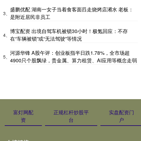
盛鹏优配 湖南一女子当着食客面舀走烧烤店潲水 老板：
3、
是附近居民非员工
博宝配资 出境自驾车机被锁30小时！极氪回应：不存
4、
在“车辆被锁”或“无法驾驶”等情况
河源华锋 A股午评：创业板指半日跌1.78%，全市场超
5、
4900只个股飘绿，贵金属、算力租赁、AI应用等概念走弱
富灯网配
正规杠杆炒股平
实盘配资门
资
台
户