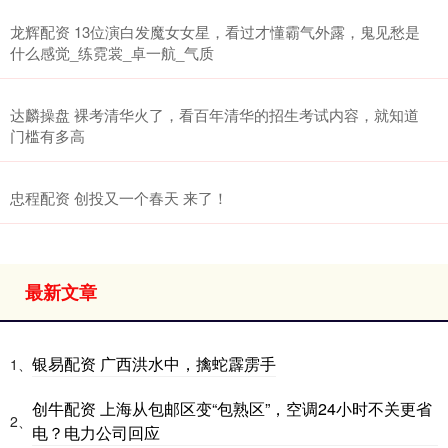
龙辉配资 13位演白发魔女女星，看过才懂霸气外露，鬼见愁是
什么感觉_练霓裳_卓一航_气质
达麟操盘 裸考清华火了，看百年清华的招生考试内容，就知道
门槛有多高
忠程配资 创投又一个春天 来了！
最新文章
银易配资 广西洪水中，擒蛇霹雳手
1、
创牛配资 上海从包邮区变“包熟区”，空调24小时不关更省
2、
电？电力公司回应