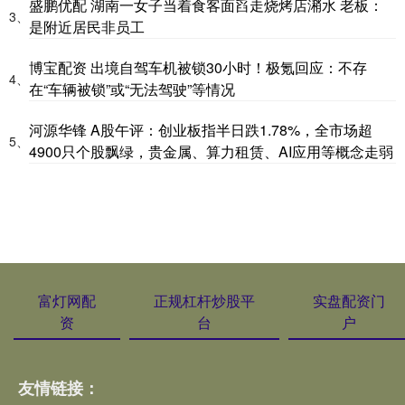
盛鹏优配 湖南一女子当着食客面舀走烧烤店潲水 老板：
3、
是附近居民非员工
博宝配资 出境自驾车机被锁30小时！极氪回应：不存
4、
在“车辆被锁”或“无法驾驶”等情况
河源华锋 A股午评：创业板指半日跌1.78%，全市场超
5、
4900只个股飘绿，贵金属、算力租赁、AI应用等概念走弱
富灯网配
正规杠杆炒股平
实盘配资门
资
台
户
友情链接：