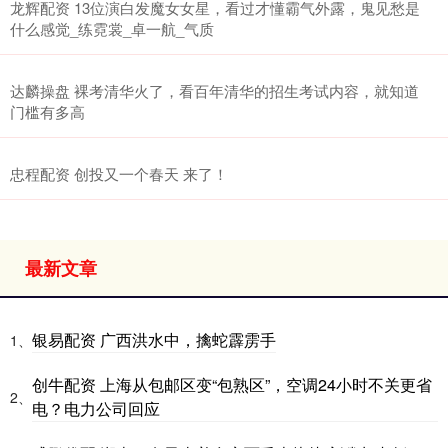
龙辉配资 13位演白发魔女女星，看过才懂霸气外露，鬼见愁是
什么感觉_练霓裳_卓一航_气质
达麟操盘 裸考清华火了，看百年清华的招生考试内容，就知道
门槛有多高
忠程配资 创投又一个春天 来了！
最新文章
银易配资 广西洪水中，擒蛇霹雳手
1、
创牛配资 上海从包邮区变“包熟区”，空调24小时不关更省
2、
电？电力公司回应