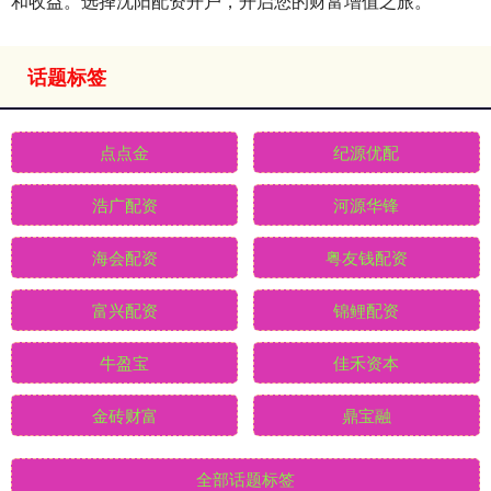
和收益。选择沈阳配资开户，开启您的财富增值之旅。
话题标签
点点金
纪源优配
浩广配资
河源华锋
海会配资
粤友钱配资
富兴配资
锦鲤配资
牛盈宝
佳禾资本
金砖财富
鼎宝融
全部话题标签