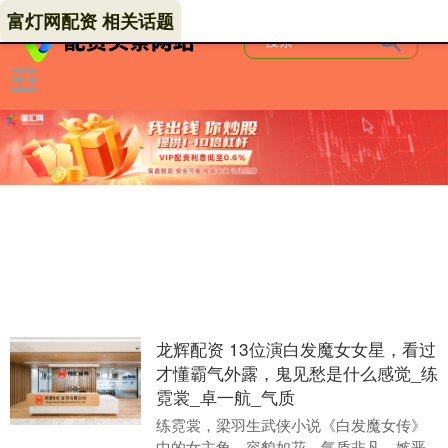
富灯网配资 相关话题
龙辉配资 13位演白发魔女女星，看过
才懂霸气外露，鬼见愁是什么感觉_练
霓裳_卓一航_气质
练霓裳，梁羽生武侠小说《白发魔女传》
中的女主角，容貌如花，气质非凡，嫉恶