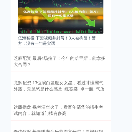
亿海智投 下架视频并封号！3人被拘留！警
方：没有一句是实话
芝麻配资 最后4场拉了！今年的哈里斯，能拿多
大合同？
龙辉配资 13位演白发魔女女星，看过才懂霸气
外露，鬼见愁是什么感觉_练霓裳_卓一航_气质
达麟操盘 裸考清华火了，看百年清华的招生考
试内容，就知道门槛有多高
奇侠优配 长春哦啦音乐节周六开唱！票根解锁