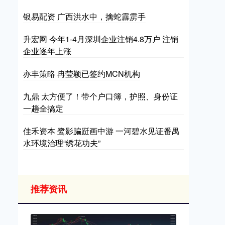
银易配资 广西洪水中，擒蛇霹雳手
升宏网 今年1-4月深圳企业注销4.8万户 注销
企业逐年上涨
亦丰策略 冉莹颖已签约MCN机构
九鼎 太方便了！带个户口簿，护照、身份证
一趟全搞定
佳禾资本 鹭影蹁跹画中游 一河碧水见证番禺
水环境治理“绣花功夫”
推荐资讯