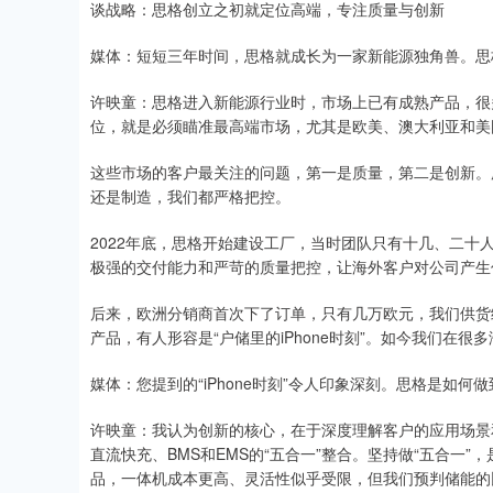
谈战略：思格创立之初就定位高端，专注质量与创新
媒体：短短三年时间，思格就成长为一家新能源独角兽。思
许映童：思格进入新能源行业时，市场上已有成熟产品，很
位，就是必须瞄准最高端市场，尤其是欧美、澳大利亚和美
这些市场的客户最关注的问题，第一是质量，第二是创新。
还是制造，我们都严格把控。
2022年底，思格开始建设工厂，当时团队只有十几、二
极强的交付能力和严苛的质量把控，让海外客户对公司产生
后来，欧洲分销商首次下了订单，只有几万欧元，我们供货
产品，有人形容是“户储里的iPhone时刻”。如今我们在
媒体：您提到的“iPhone时刻”令人印象深刻。思格是如何
许映童：我认为创新的核心，在于深度理解客户的应用场景和痛
直流快充、BMS和EMS的“五合一”整合。坚持做“五合一
品，一体机成本更高、灵活性似乎受限，但我们预判储能的