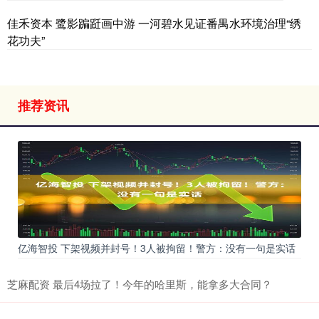
佳禾资本 鹭影蹁跹画中游 一河碧水见证番禺水环境治理“绣
花功夫”
推荐资讯
亿海智投 下架视频并封号！3人被拘留！警方：没有一句是实话
芝麻配资 最后4场拉了！今年的哈里斯，能拿多大合同？