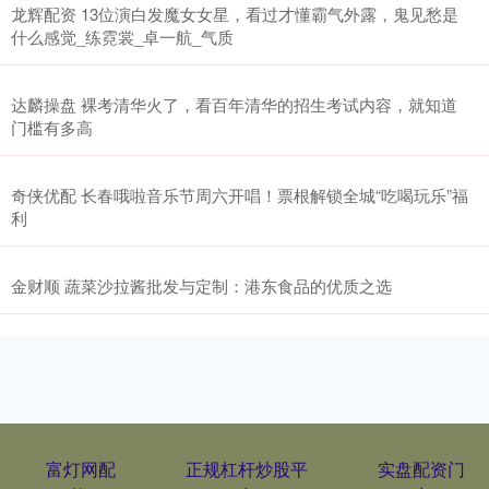
龙辉配资 13位演白发魔女女星，看过才懂霸气外露，鬼见愁是
什么感觉_练霓裳_卓一航_气质
达麟操盘 裸考清华火了，看百年清华的招生考试内容，就知道
门槛有多高
奇侠优配 长春哦啦音乐节周六开唱！票根解锁全城“吃喝玩乐”福
利
金财顺 蔬菜沙拉酱批发与定制：港东食品的优质之选
富灯网配
正规杠杆炒股平
实盘配资门