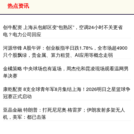
热点资讯
创牛配资 上海从包邮区变“包熟区”，空调24小时不关更省
电？电力公司回应
河源华锋 A股午评：创业板指半日跌1.78%，全市场超4900
只个股飘绿，贵金属、算力租赁、AI应用等概念走弱
金橘策略 中央球场也有返场，周杰伦和昆凌现场观看温网男
单决赛
康乾配资 8支全球青年军8月集结上海！2026明日之星篮球争
冠赛正式启动
亚晶金融 特朗普：打死尼尼奥·格雷罗；伊朗发射多架无人
机，美军：都已击落