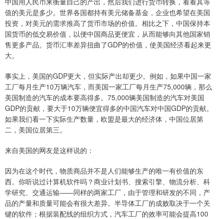
中国用人民币来衡量自己的产出，然后我们进行货币转换，看看其等
值的美元是多少。世界各国都持有美元储备基金，企业也希望在美国
投资，对美元的需求推高了货币市场的价值。相比之下，中国保持本
国货币的低交易价值，以便中国商品更便宜，从而能够向其他国家销
售更多产品。货币汇率差异扭曲了GDP的价值，使美国经济看起来更
大。
事实上，美国的GDP更大，但实际产出却更少。例如，如果中国一家
工厂每月生产10万辆汽车，而美国一家工厂每月生产75,000辆，那么
美国制造的汽车的成本要高得多。75,000辆美国制造的汽车对美国
GDP的贡献，要大于10万辆便宜得多的中国汽车对中国GDP的贡献。
如果我们看一下实际生产数量，欧盟是最大的经济体，中国位居第
二，美国位居第三。
来自美国的网友是这样说的：
因为在这个时代，物质商品并不是人们能够生产的唯一有价值的东
西。你听说过计算机软件吗？商业计划书、搜索引擎、物流分析、科
学研究、交通运输——同样的两家工厂，由于管理和研发的不同，产
品的产量和质量可能会有很大差异。半导体工厂的成败取决于一个关
键的软件；根据装配线的组织方式，汽车工厂的效率可能会提高100