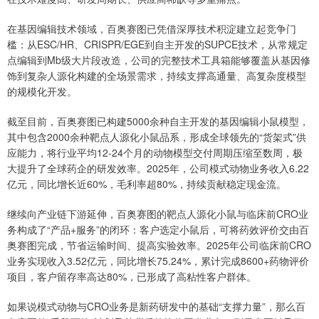
在基因编辑技术领域，百奥赛图已凭借深厚技术积淀建立起竞争门
槛：从ESC/HR、CRISPR/EGE到自主开发的SUPCE技术，从常规定
点编辑到Mb级大片段改造，公司的完整技术工具箱能够覆盖从基因修
饰到复杂人源化构建的全场景需求，持续支撑高通量、高复杂度模型
的规模化开发。
截至目前，百奥赛图已构建5000余种自主开发的基因编辑小鼠模型，
其中包含2000余种靶点人源化小鼠品系，形成全球领先的“货架式”供
应能力，将行业平均12-24个月的动物模型交付周期压缩至数周，极
大提升了全球药企的研发效率。2025年，公司模式动物业务收入6.22
亿元，同比增长近60%，毛利率超80%，持续贡献稳定现金流。
继续向产业链下游延伸，百奥赛图的靶点人源化小鼠与临床前CRO业
务构成了“产品+服务”的闭环：客户选定小鼠后，可将药效评价交由百
奥赛图完成，节省运输时间、提高实验效率。2025年公司临床前CRO
业务实现收入3.52亿元，同比增长75.24%，累计完成8600+药物评价
项目，客户留存率高达80%，已形成了高粘性客户群体。
如果说模式动物与CRO业务是新药研发中的基础“支撑力量”，那么百