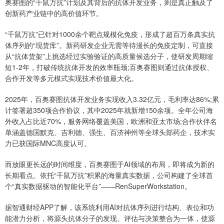
奥赛图的“千鼠万抗”计划及其背后的抗体开发业务，则是真正触及了
创新药产业链中的高价值环节。
“千鼠万抗”已针对1000余个靶点规模化免疫，形成了超百万条真实抗
体序列的“现货库”。新药研发企业无需等待漫长的免疫定制，可直接
从“抗体货架”上挑选经过实验验证的高质量候选分子，使研发周期缩
短1-2年，打破传统抗体开发的效率瓶颈;百奥赛图则通过抗体授权、
合作开发等多元模式实现技术价值最大化。
2025年，百奥赛图抗体开发业务实现收入3.32亿元，毛利率达86%;累
计签署超350项合作协议，其中2025年就新增150余项。全年公司海
外收入占比近70%，服务网络覆盖美国，欧洲和亚太市场;合作伙伴名
单涵盖德国默克、吉利德、强生、百济神州等全球头部药企，技术实
力已获国际MNC高度认可。
而放眼更长远的时间维度，百奥赛图于AI领域的布局，即将成为新的
长期看点。依托“千鼠万抗”积累的海量真实数据，公司构建了全球首
个“真实数据驱动的智能化平台”——RenSuperWorkstation。
据智通财经APP了解，该系统利用AI对抗体序列进行结构、表位和功
能潜力分析，将源头抗体分子的发现、评估与决策整合为一体，使源