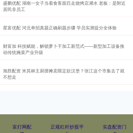
盛鹏优配 湖南一女子当着食客面舀走烧烤店潲水 老板：是附近
居民非员工
星富优配 河北单招真题正确刷题步骤 学员实测提分全体验
财富加 科技赋能，解锁萝卜干加工新范式——新型加工设备推
动传统腌菜产业升级
旭胜配资 米其林主厨摆摊卖限定款汉堡？张江这个市集去了就
不想走
富灯网配
正规杠杆炒股平
实盘配资门