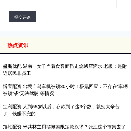
提交评论
热点资讯
盛鹏优配 湖南一女子当着食客面舀走烧烤店潲水 老板：是附
近居民非员工
博宝配资 出境自驾车机被锁30小时！极氪回应：不存在“车辆
被锁”或“无法驾驶”等情况
宝利配资 人到55岁以后，存款到了这3个数，就别太辛苦
了，钱赚不完的
旭胜配资 米其林主厨摆摊卖限定款汉堡？张江这个市集去了