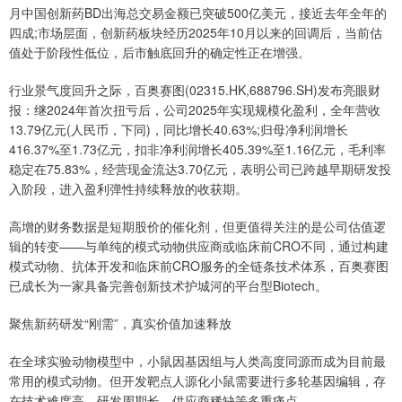
月中国创新药BD出海总交易金额已突破500亿美元，接近去年全年的
四成;市场层面，创新药板块经历2025年10月以来的回调后，当前估
值处于阶段性低位，后市触底回升的确定性正在增强。
行业景气度回升之际，百奥赛图(02315.HK,688796.SH)发布亮眼财
报：继2024年首次扭亏后，公司2025年实现规模化盈利，全年营收
13.79亿元(人民币，下同)，同比增长40.63%;归母净利润增长
416.37%至1.73亿元，扣非净利润增长405.39%至1.16亿元，毛利率
稳定在75.83%，经营现金流达3.70亿元，表明公司已跨越早期研发投
入阶段，进入盈利弹性持续释放的收获期。
高增的财务数据是短期股价的催化剂，但更值得关注的是公司估值逻
辑的转变——与单纯的模式动物供应商或临床前CRO不同，通过构建
模式动物、抗体开发和临床前CRO服务的全链条技术体系，百奥赛图
已成长为一家具备完善创新技术护城河的平台型Biotech。
聚焦新药研发“刚需”，真实价值加速释放
在全球实验动物模型中，小鼠因基因组与人类高度同源而成为目前最
常用的模式动物。但开发靶点人源化小鼠需要进行多轮基因编辑，存
在技术难度高、研发周期长、供应商稀缺等多重痛点。