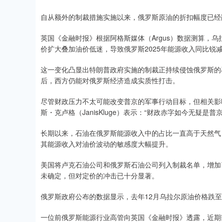
自从额外的制裁措施实施以来，俄罗斯原油的折扣幅度已经
英国《金融时报》根据阿格斯媒体（Argus）数据测算，乌
价扩大叠加油价低迷，导致俄罗斯2025年能源收入同比锐
这一变化凸显出特朗普政府实施的制裁正持续侵蚀俄罗斯的
后，西方仍能对俄罗斯经济造成实质性打击。
尽管财政压力不太可能改变普京的军事行动目标，但相关影
斯・克卢格（JanisKluge）表示：“财政赤字如今无疑是
长期以来，石油在俄罗斯能源收入中的占比一直高于天然气
其能源收入对油价波动的敏感度大幅提升。
美国将卢克石油公司和俄罗斯石油公司列入制裁名单，增加
未确定，但对定价的冲击已十分显著。
俄罗斯政府公布的数据显示，去年12月乌拉尔原油价格跌至
一位前俄罗斯能源行业高管向英国《金融时报》透露，近期