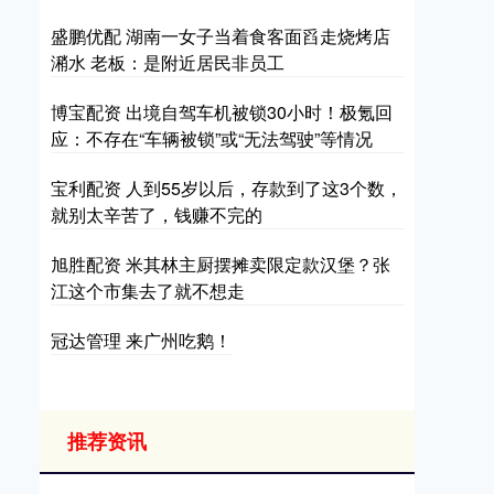
盛鹏优配 湖南一女子当着食客面舀走烧烤店
潲水 老板：是附近居民非员工
博宝配资 出境自驾车机被锁30小时！极氪回
应：不存在“车辆被锁”或“无法驾驶”等情况
宝利配资 人到55岁以后，存款到了这3个数，
就别太辛苦了，钱赚不完的
旭胜配资 米其林主厨摆摊卖限定款汉堡？张
江这个市集去了就不想走
冠达管理 来广州吃鹅！
推荐资讯