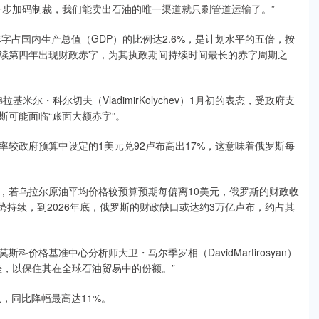
一步加码制裁，我们能卖出石油的唯一渠道就只剩管道运输了。”
字占国内生产总值（GDP）的比例达2.6%，是计划水平的五倍，按
续第四年出现财政赤字，为其执政期间持续时间最长的赤字周期之
基米尔・科尔切夫（VladimirKolychev）1月初的表态，受政府支
斯可能面临“账面大额赤字”。
较政府预算中设定的1美元兑92卢布高出17%，这意味着俄罗斯每
测算，若乌拉尔原油平均价格较预算预期每偏离10美元，俄罗斯的财政收
态势持续，到2026年底，俄罗斯的财政缺口或达约3万亿卢布，约占其
价格基准中心分析师大卫・马尔季罗相（DavidMartirosyan）
差，以保住其在全球石油贸易中的份额。”
，同比降幅最高达11%。