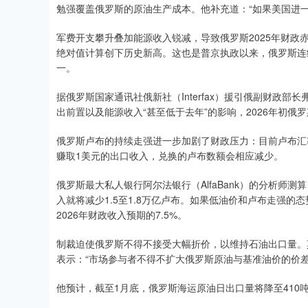
勉强覆盖俄罗斯的原油生产成本。他补充道：“如果美国进
军费开支攀升叠加能源收入锐减，导致俄罗斯2025年财政赤
绝对值计算创下历史新高。这也是普京执政以来，俄罗斯连
一。
据俄罗斯国家通讯社俄新社（Interfax）援引俄副财政部长弗拉
出前置以及能源收入“甚至低于去年”的影响，2026年初俄罗
俄罗斯卢布的持续走强进一步加剧了财政压力：目前卢布汇率
赚取1美元的出口收入，兑换的卢布数额会相应减少。
俄罗斯最大私人银行阿尔法银行（AlfaBank）的分析师
入就将减少1.5至1.8万亿卢布。如果低油价和卢布走强的
2026年财政收入预期的7.5%。
制裁迫使俄罗斯不得不接受大幅折价，以维持石油出口量。莫斯科
表示：“市场参与者不得不扩大俄罗斯原油与基准油价的价
他预计，截至1月底，俄罗斯海运原油日出口量将降至410吨