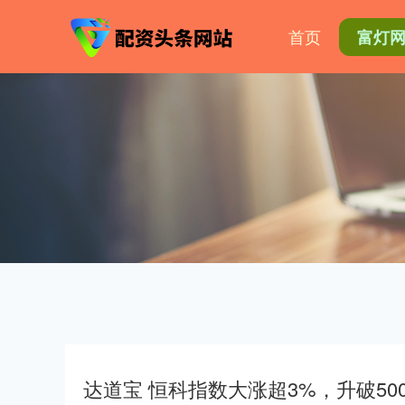
首页
富灯
达道宝 恒科指数大涨超3%，升破5