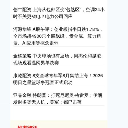
创牛配资 上海从包邮区变“包熟区”，空调24小
时不关更省电？电力公司回应
河源华锋 A股午评：创业板指半日跌1.78%，
全市场超4900只个股飘绿，贵金属、算力租
赁、AI应用等概念走弱
金橘策略 中央球场也有返场，周杰伦和昆凌
现场观看温网男单决赛
康乾配资 8支全球青年军8月集结上海！2026
明日之星篮球争冠赛正式启动
亚晶金融 特朗普：打死尼尼奥·格雷罗；伊朗
发射多架无人机，美军：都已击落