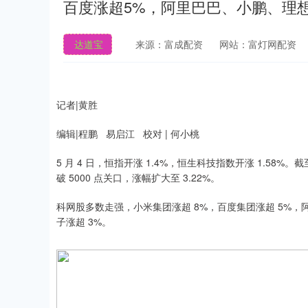
百度涨超5%，阿里巴巴、小鹏、理
达道宝
来源：富成配资
网站：富灯网配资
记者|黄胜
编辑|程鹏 易启江 校对 | 何小桃
5 月 4 日，恒指开涨 1.4%，恒生科技指数开涨 1.58%
破 5000 点关口，涨幅扩大至 3.22%。
科网股多数走强，小米集团涨超 8%，百度集团涨超 5%
子涨超 3%。