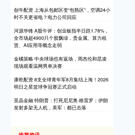
创牛配资 上海从包邮区变“包熟区”，空调24小
时不关更省电？电力公司回应
河源华锋 A股午评：创业板指半日跌1.78%，
全市场超4900只个股飘绿，贵金属、算力租
赁、AI应用等概念走弱
金橘策略 中央球场也有返场，周杰伦和昆凌
现场观看温网男单决赛
康乾配资 8支全球青年军8月集结上海！2026
明日之星篮球争冠赛正式启动
亚晶金融 特朗普：打死尼尼奥·格雷罗；伊朗
发射多架无人机，美军：都已击落