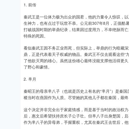
1. 前传
秦武王是一位体力极为出众的国君，他的力量令人惊叹，以
生神力，也有点过于玩世不恭。公元前307年8月，正值
打破战国时期的举鼎纪录，结果因过度用力，不幸绝脉而亡
特殊的死因。
看似秦武王因不务正业而死，但实际上，举鼎的行为暗藏深
鼎，正是代表着天子权威的物品。秦武王不仅去观看这些“
了他欲灭周的雄心。虽然这份雄心最终没能支撑他活得更久
了野心和豪情。
2. 芈月
秦昭王的母亲芈八子（也就是历史上有名的“芈月”）是秦国
稷当时在燕国作为人质。尽管她的其他儿子都在秦国，最终
这个决定并非完全出于家庭情感，而是基于当时的政治权力
后，惠文后希望扶持庶长子公子壮。但芈八子出身楚国，且
作为芈八子的异母弟，手握重权，尤其在秦武王去世后，他