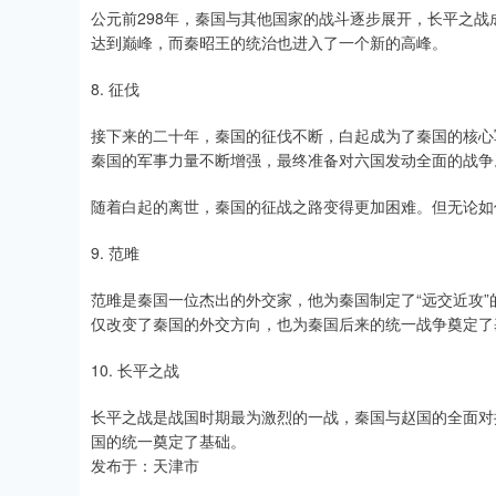
公元前298年，秦国与其他国家的战斗逐步展开，长平之
达到巅峰，而秦昭王的统治也进入了一个新的高峰。
8. 征伐
接下来的二十年，秦国的征伐不断，白起成为了秦国的核心
秦国的军事力量不断增强，最终准备对六国发动全面的战争
随着白起的离世，秦国的征战之路变得更加困难。但无论如
9. 范雎
范雎是秦国一位杰出的外交家，他为秦国制定了“远交近攻
仅改变了秦国的外交方向，也为秦国后来的统一战争奠定了
10. 长平之战
长平之战是战国时期最为激烈的一战，秦国与赵国的全面对
国的统一奠定了基础。
发布于：天津市