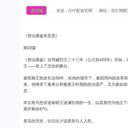
鼎宝融
来源：闪牛配资官网
网站：富灯网配
《资治通鉴有意思》
第22篇
《资治通鉴》自周威烈王二十三年（公元前403年）开始
王——登上了历史的舞台。
秦昭襄王执政长达56年，在他的领导下，秦国用内政改革
束。他继承了秦孝公和秦惠王时期的政治遗产，又为秦始皇
史。
本文将为您讲述秦昭王波澜壮阔的一生，以及那些为他立下
展开剩余87%
真实的历史，往往比小说更加引人入胜。