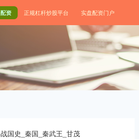
正规杠杆炒股平台
实盘配资门户
网配资
战国史_秦国_秦武王_甘茂