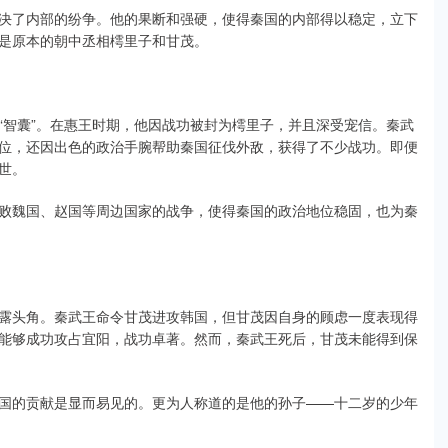
决了内部的纷争。他的果断和强硬，使得秦国的内部得以稳定，立下
是原本的朝中丞相樗里子和甘茂。
“智囊”。在惠王时期，他因战功被封为樗里子，并且深受宠信。秦武
位，还因出色的政治手腕帮助秦国征伐外敌，获得了不少战功。即便
世。
败魏国、赵国等周边国家的战争，使得秦国的政治地位稳固，也为秦
露头角。秦武王命令甘茂进攻韩国，但甘茂因自身的顾虑一度表现得
能够成功攻占宜阳，战功卓著。然而，秦武王死后，甘茂未能得到保
国的贡献是显而易见的。更为人称道的是他的孙子——十二岁的少年