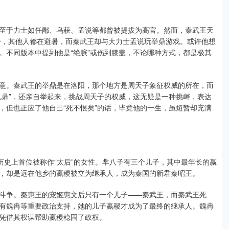
至于力士如任鄙、乌获、孟说等都曾被提拔为高官。然而，秦武王天
酷暑，其他人都在避暑，而秦武王却与大力士孟说玩举鼎游戏。或许他想
。不同版本中提到他是“绝膑”或伤到膝盖，不论哪种方式，都是极其
意。秦武王的举鼎是在洛阳，那个地方是周天子象征权威的所在，而
九鼎”，还亲自举起来，挑战周天子的权威，这无疑是一种挑衅，表达
，但也正应了他自己“死不恨矣”的话，毕竟他的一生，虽短暂却充满
历史上首位被称作“太后”的女性。芈八子有三个儿子，其中最年长的嬴
，却是远在他乡的嬴稷被立为继承人，成为秦国的新君秦昭王。
斗争。秦惠王的宠姬惠文后只有一个儿子——秦武王，而秦武王死
有魏冉等重要政治支持，她的儿子嬴稷才成为了最终的继承人。魏冉
凭借其权谋帮助嬴稷稳固了政权。