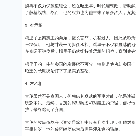
魏冉不仅力保嬴稷继位，还在昭王年少时代理朝政，帮助解
了赫赫战功。然而，他的权力也为他带来了诸多敌人，尤其
3. 右丞相
樗里子是秦惠王的弟弟，擅长言辞，机智过人，因此被称为
王继位后，他与甘茂一同担任丞相。樗里子不仅有显赫的地
在秦昭王继位后，樗里子仍然维持着丞相的职位，直到他去
樗里子的一生与秦国的发展密不可分，特别是他协助秦国打
昭王的长期统治打下了坚实的基础。
4. 左丞相
甘茂虽然不是秦国人，但凭借其卓越的军事才能，他迅速崭
犹豫不决。最终，甘茂的深思熟虑和对秦王的忠诚，使得他
护，最终逃到了齐国。
甘茂的故事虽然在《资治通鉴》中只有几次出现，但他对秦
宰相甘罗，他的传奇经历成为后世津津乐道的话题。