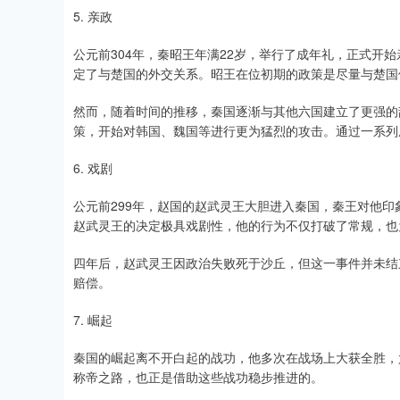
5. 亲政
公元前304年，秦昭王年满22岁，举行了成年礼，正式开
定了与楚国的外交关系。昭王在位初期的政策是尽量与楚国
然而，随着时间的推移，秦国逐渐与其他六国建立了更强的
策，开始对韩国、魏国等进行更为猛烈的攻击。通过一系列
6. 戏剧
公元前299年，赵国的赵武灵王大胆进入秦国，秦王对他印
赵武灵王的决定极具戏剧性，他的行为不仅打破了常规，也
四年后，赵武灵王因政治失败死于沙丘，但这一事件并未结
赔偿。
7. 崛起
秦国的崛起离不开白起的战功，他多次在战场上大获全胜，
称帝之路，也正是借助这些战功稳步推进的。