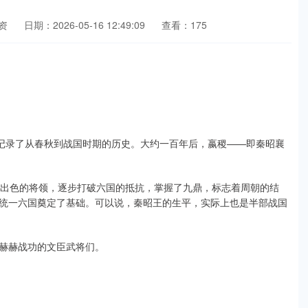
资
日期：2026-05-16 12:49:09
查看：175
，记录了从春秋到战国时期的历史。大约一百年后，嬴稷——即秦昭襄
和出色的将领，逐步打破六国的抵抗，掌握了九鼎，标志着周朝的结
统一六国奠定了基础。可以说，秦昭王的生平，实际上也是半部战国
赫赫战功的文臣武将们。