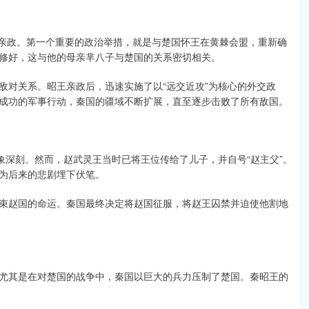
始亲政。第一个重要的政治举措，就是与楚国怀王在黄棘会盟，重新确
修好，这与他的母亲芈八子与楚国的关系密切相关。
敌对关系。昭王亲政后，迅速实施了以“远交近攻”为核心的外交政
成功的军事行动，秦国的疆域不断扩展，直至逐步击败了所有敌国。
象深刻。然而，赵武灵王当时已将王位传给了儿子，并自号“赵主父”。
为后来的悲剧埋下伏笔。
束赵国的命运。秦国最终决定将赵国征服，将赵王囚禁并迫使他割地
尤其是在对楚国的战争中，秦国以巨大的兵力压制了楚国。秦昭王的